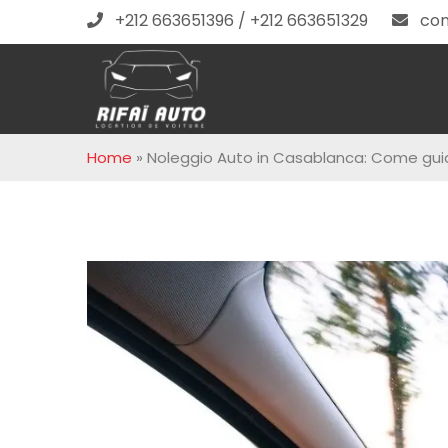
+212 663651396 / +212 663651329
con
Home
»
Noleggio Auto in Casablanca: Come guid