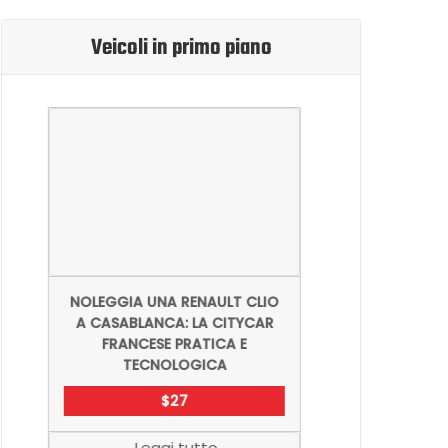
Veicoli in primo piano
NOLEGG
NOLEGGIA UNA RENAULT CLIO
CASAB
A CASABLANCA: LA CITYCAR
ITALI
FRANCESE PRATICA E
TECNOLOGICA
$
27
Leggi tutto