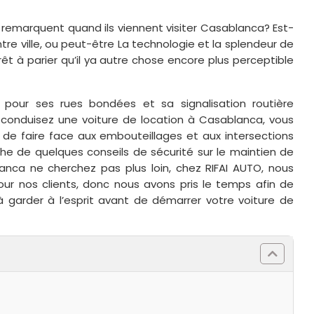
s remarquent quand ils viennent visiter Casablanca? Est-
ntre ville, ou peut-être La technologie et la splendeur de
êt à parier qu’il ya autre chose encore plus perceptible
pour ses rues bondées et sa signalisation routière
s conduisez une voiture de location à Casablanca, vous
 de faire face aux embouteillages et aux intersections
che de quelques conseils de sécurité sur le maintien de
anca ne cherchez pas plus loin, chez RIFAI AUTO, nous
ur nos clients, donc nous avons pris le temps afin de
à garder à l’esprit avant de démarrer votre voiture de
NOLEGGIA UNA CITROËN C3 A
CASABLANCA: LA CITYCAR
STILOSA E INGEGNOSA
$
22
Leggi tutto