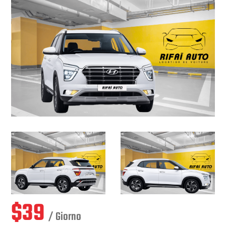
$
39
/ Giorno