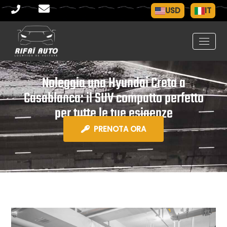
USD
IT
Noleggia una Hyundai Creta a
Casablanca: il SUV compatto perfetto
per tutte le tue esigenze
PRENOTA ORA