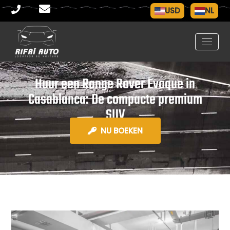
USD
NL
Huur een Range Rover Evoque in
Casablanca: De compacte premium
SUV
NU BOEKEN