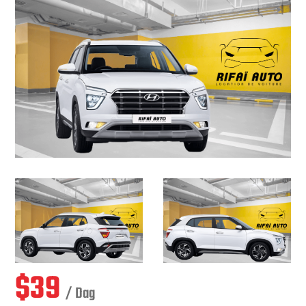
$
39
/ Dag