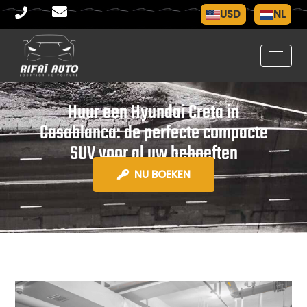
USD
NL
Huur een Hyundai Creta in
Casablanca: de perfecte compacte
SUV voor al uw behoeften
NU BOEKEN