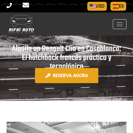
USD
ES
Alquila un Renault Clio en Casablanca:
El hatchback francés práctico y
tecnológico
RESERVA AHORA