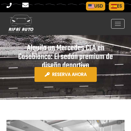
USD
ES
Alquila un Mercedes CLA en
Casablanca: El sedán premium de
diseño deportivo
RESERVA AHORA