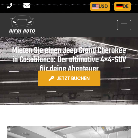
USD
DE
Mieten Sie einen Jeep Grand Cherokee
in Casablanca: Der ultimative 4×4-SUV
für deine Abenteuer
JETZT BUCHEN