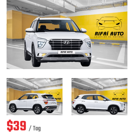
$
39
/ Tag