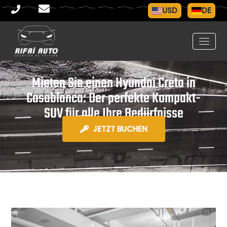
USD
DE
Mieten Sie einen Hyundai Creta in
Casablanca: Der perfekte Kompakt-
SUV für alle Ihre Bedürfnisse
JETZT BUCHEN