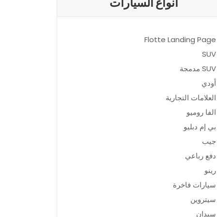
أنواع السيارات
Flotte Landing Page
SUV
SUV مدمجة
أودي
العلامات التجارية
الفا روميو
بي إم دبليو
جيب
دفع رباعي
رينو
سيارات فاخرة
سيتروين
سيدان