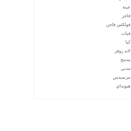
عينة
فاخر
فولكس فاجن
فيات
كيا
لاند روفر
مدمج
مدني
مرسيدس
هيونداي