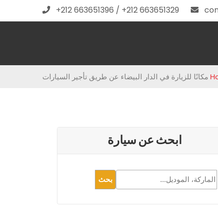
+212 663651396 / +212 663651329
con
H
ابحث عن سيارة
بحث